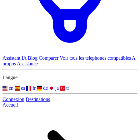
Assistant IA
Blog
Comparer
Voir tous les telephones compatibles
A
propos
Assistance
Langue
en
es
fr
de
ja
tr
Connexion
Destinations
Accueil