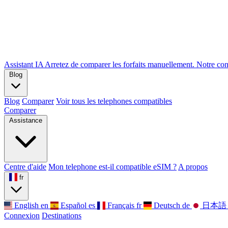
Assistant IA
Arretez de comparer les forfaits manuellement. Notre cons
Blog
Blog
Comparer
Voir tous les telephones compatibles
Comparer
Assistance
Centre d'aide
Mon telephone est-il compatible eSIM ?
A propos
fr
English
en
Español
es
Français
fr
Deutsch
de
日本語
Connexion
Destinations