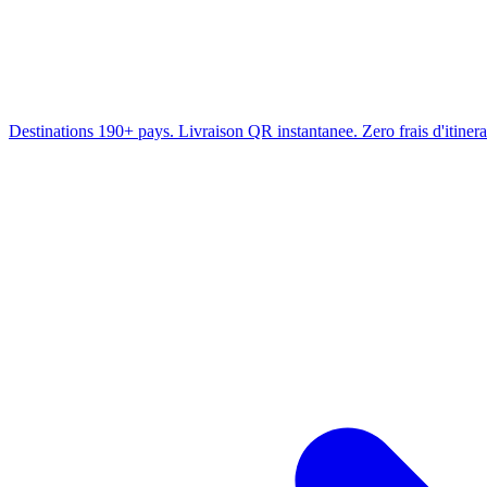
Destinations
190+ pays. Livraison QR instantanee. Zero frais d'itiner