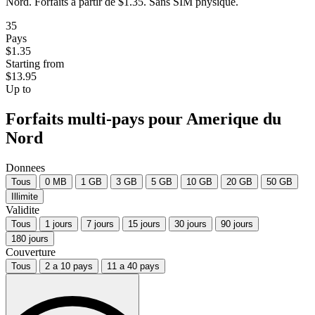
Nord. Forfaits a partir de $1.35. Sans SIM physique.
35
Pays
$1.35
Starting from
$13.95
Up to
Forfaits multi-pays pour Amerique du
Nord
Donnees
Tous
0 MB
1 GB
3 GB
5 GB
10 GB
20 GB
50 GB
Illimite
Validite
Tous
1 jours
7 jours
15 jours
30 jours
90 jours
180 jours
Couverture
Tous
2 a 10 pays
11 a 40 pays