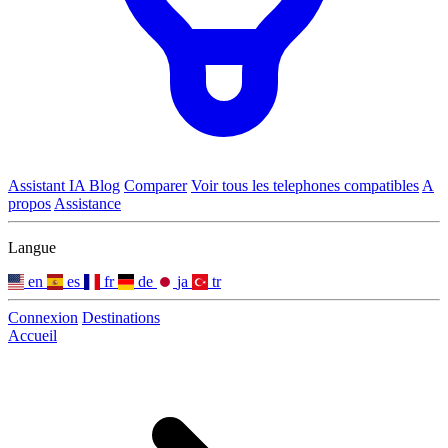
Assistant IA
Blog
Comparer
Voir tous les telephones compatibles
A
propos
Assistance
Langue
en
es
fr
de
ja
tr
Connexion
Destinations
Accueil