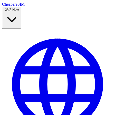
Cheaper
eSIM
製品
New