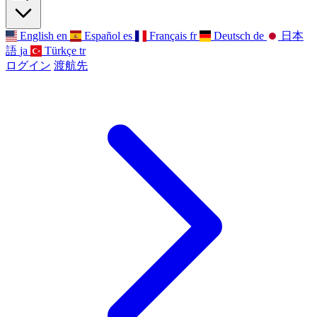
English
en
Español
es
Français
fr
Deutsch
de
日本
語
ja
Türkçe
tr
ログイン
渡航先