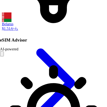
Belarus
$1.51から
eSIM Advisor
AI-powered