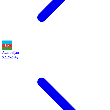
Azerbaijan
$2.26から