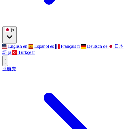
ja
English
en
Español
es
Français
fr
Deutsch
de
日本
語
ja
Türkçe
tr
渡航先