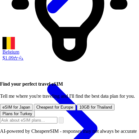
Belgium
$1.09から
Find your perfect travel eSIM
Tell me where you're traveling and I'll find the best data plan for you.
eSIM for Japan
Cheapest for Europe
10GB for Thailand
Plans for Turkey
AI-powered by CheapereSIM - responses may not always be accurate