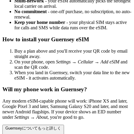
Multi-network
- your eSIM automatically picks the strongest
local carrier on arrival.
No commitment
- one-off purchase, no subscription, no auto-
renewal.
Keep your home number
- your physical SIM stays active
for calls and SMS while data runs over the eSIM.
How to install your Guernsey eSIM
Buy a plan above and you'll receive your QR code by email
straight away.
On your phone, open
Settings → Cellular → Add eSIM
and
scan the QR code.
When you land in Guernsey, switch your data line to the new
eSIM - it activates automatically.
Will my phone work in Guernsey?
Any modern eSIM-capable phone will work: iPhone XS and later,
Google Pixel 3 and later, Samsung Galaxy S20 and later, and most
newer Android flagships. If your device shows an EID number
under
Settings → About
, you're good to go.
Guernseyについてもっと詳しく