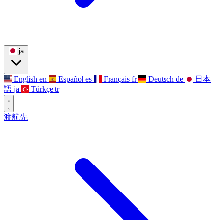
ja
English
en
Español
es
Français
fr
Deutsch
de
日本
語
ja
Türkçe
tr
渡航先