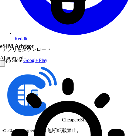
Reddit
eSIM Advisor
アプリをダウンロード
AI-powered
App Store
Google Play
CheapereSIM
© 2026 CheapereSIM. 無断転載禁止。