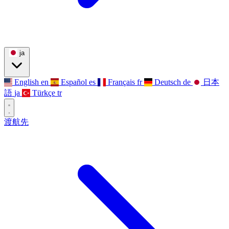
ja
English
en
Español
es
Français
fr
Deutsch
de
日本
語
ja
Türkçe
tr
渡航先