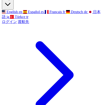
English
en
Español
es
Français
fr
Deutsch
de
日本
語
ja
Türkçe
tr
ログイン
渡航先