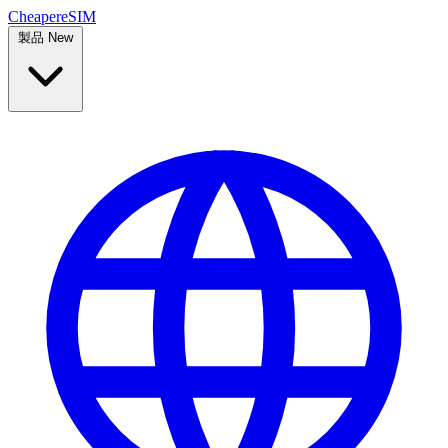
Cheaper
eSIM
製品
New