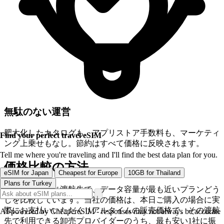
無駄のない運営
肥大化したカタログも、アプリストア手数料も、マーケティ
Find your perfect travel eSIM
ング上乗せもなし。節約はすべて価格に反映されます。
Tell me where you're traveling and I'll find the best data plan for you.
価格比較の方法
eSIM for Japan
Cheapest for Europe
10GB for Thailand
Plans for Turkey
各行では、同じ渡航先で、データ容量が最も近いプランどう
しを比較しています。当社の価格は、本日ご購入の場合に実
際にお支払いいただくリアルタイムの販売価格で、その渡航
AI-powered by CheapereSIM - responses may not always be accurate
先で利用できる卸売プロバイダーのうち、最も安い1社に振