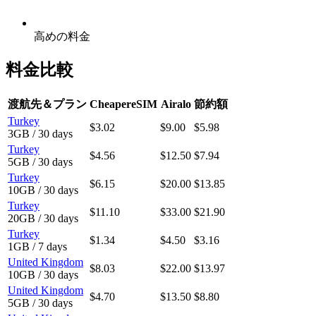
高めの料金
料金比較
渡航先＆プラン
CheapereSIM
Airalo
節約額
Turkey
$3.02
$9.00
$5.98
3GB / 30 days
Turkey
$4.56
$12.50
$7.94
5GB / 30 days
Turkey
$6.15
$20.00
$13.85
10GB / 30 days
Turkey
$11.10
$33.00
$21.90
20GB / 30 days
Turkey
$1.34
$4.50
$3.16
1GB / 7 days
United Kingdom
$8.03
$22.00
$13.97
10GB / 30 days
United Kingdom
$4.70
$13.50
$8.80
5GB / 30 days