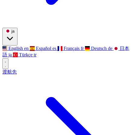
ja
English
en
Español
es
Français
fr
Deutsch
de
日本
語
ja
Türkçe
tr
渡航先