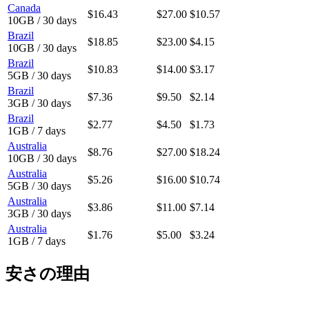
Canada
$16.43
$27.00
$10.57
10GB / 30 days
Brazil
$18.85
$23.00
$4.15
10GB / 30 days
Brazil
$10.83
$14.00
$3.17
5GB / 30 days
Brazil
$7.36
$9.50
$2.14
3GB / 30 days
Brazil
$2.77
$4.50
$1.73
1GB / 7 days
Australia
$8.76
$27.00
$18.24
10GB / 30 days
Australia
$5.26
$16.00
$10.74
5GB / 30 days
Australia
$3.86
$11.00
$7.14
3GB / 30 days
Australia
$1.76
$5.00
$3.24
1GB / 7 days
安さの理由