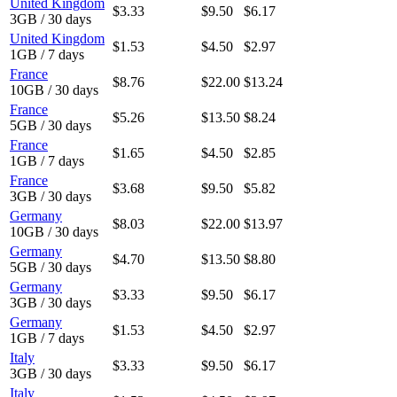
United Kingdom
$3.33
$9.50
$6.17
3GB / 30 days
United Kingdom
$1.53
$4.50
$2.97
1GB / 7 days
France
$8.76
$22.00
$13.24
10GB / 30 days
France
$5.26
$13.50
$8.24
5GB / 30 days
France
$1.65
$4.50
$2.85
1GB / 7 days
France
$3.68
$9.50
$5.82
3GB / 30 days
Germany
$8.03
$22.00
$13.97
10GB / 30 days
Germany
$4.70
$13.50
$8.80
5GB / 30 days
Germany
$3.33
$9.50
$6.17
3GB / 30 days
Germany
$1.53
$4.50
$2.97
1GB / 7 days
Italy
$3.33
$9.50
$6.17
3GB / 30 days
Italy