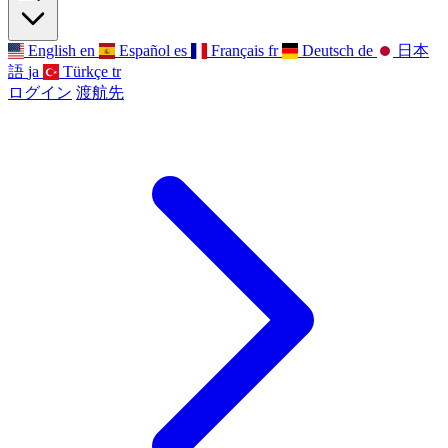
English
en
Español
es
Français
fr
Deutsch
de
日本
語
ja
Türkçe
tr
ログイン
渡航先