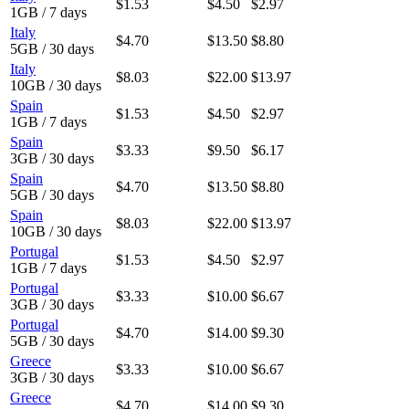
$1.53
$4.50
$2.97
1GB / 7 days
Italy
$4.70
$13.50
$8.80
5GB / 30 days
Italy
$8.03
$22.00
$13.97
10GB / 30 days
Spain
$1.53
$4.50
$2.97
1GB / 7 days
Spain
$3.33
$9.50
$6.17
3GB / 30 days
Spain
$4.70
$13.50
$8.80
5GB / 30 days
Spain
$8.03
$22.00
$13.97
10GB / 30 days
Portugal
$1.53
$4.50
$2.97
1GB / 7 days
Portugal
$3.33
$10.00
$6.67
3GB / 30 days
Portugal
$4.70
$14.00
$9.30
5GB / 30 days
Greece
$3.33
$10.00
$6.67
3GB / 30 days
Greece
$4.70
$14.00
$9.30