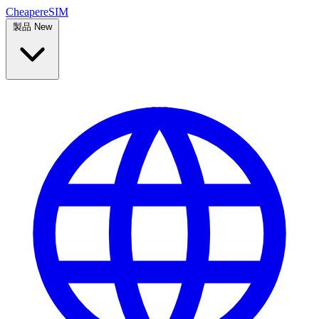
Cheaper
eSIM
製品
New