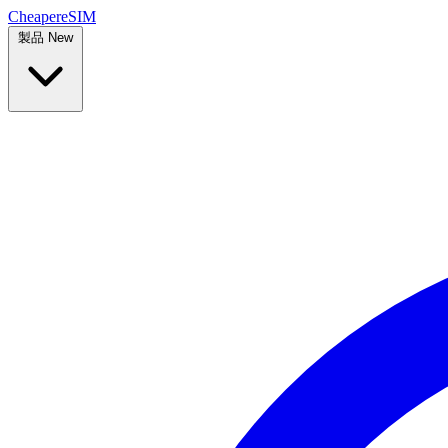
Cheaper
eSIM
製品
New