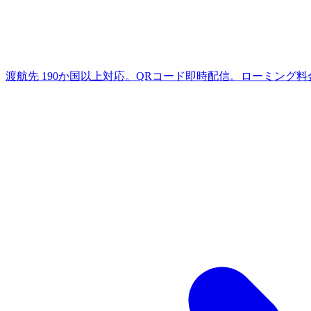
渡航先
190か国以上対応。QRコード即時配信。ローミング料