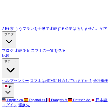
AI検索
もうプランを手動で比較する必要はありません。AIア
ブログ
ブログ
比較
対応スマホの一覧を見る
比較
サポート
ヘルプセンター
スマホはeSIMに対応していますか？
会社概
ja
English
en
Español
es
Français
fr
Deutsch
de
日本語
ログイン
渡航先