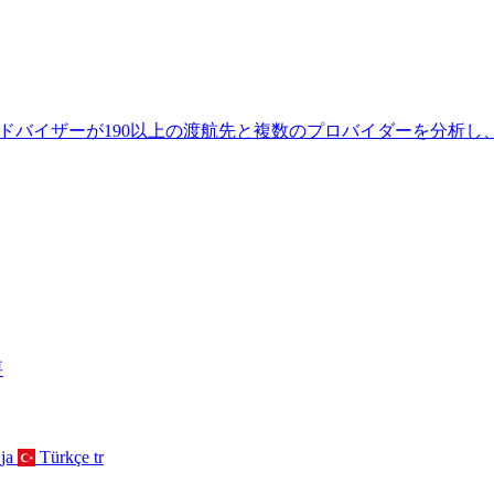
ドバイザーが190以上の渡航先と複数のプロバイダーを分析し、
要
ja
Türkçe
tr