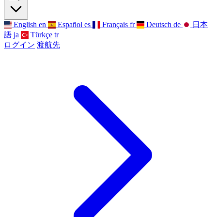
English
en
Español
es
Français
fr
Deutsch
de
日本
語
ja
Türkçe
tr
ログイン
渡航先