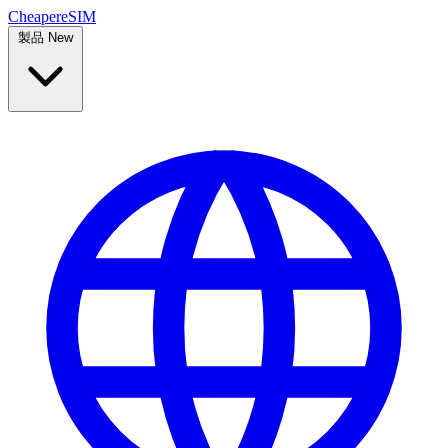
Cheaper
eSIM
製品
New