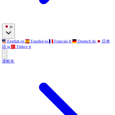
ja
English
en
Español
es
Français
fr
Deutsch
de
日本
語
ja
Türkçe
tr
渡航先