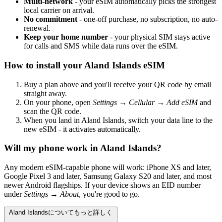
Multi-network
- your eSIM automatically picks the strongest
local carrier on arrival.
No commitment
- one-off purchase, no subscription, no auto-
renewal.
Keep your home number
- your physical SIM stays active
for calls and SMS while data runs over the eSIM.
How to install your Aland Islands eSIM
Buy a plan above and you'll receive your QR code by email
straight away.
On your phone, open
Settings → Cellular → Add eSIM
and
scan the QR code.
When you land in Aland Islands, switch your data line to the
new eSIM - it activates automatically.
Will my phone work in Aland Islands?
Any modern eSIM-capable phone will work: iPhone XS and later,
Google Pixel 3 and later, Samsung Galaxy S20 and later, and most
newer Android flagships. If your device shows an EID number
under
Settings → About
, you're good to go.
Aland Islandsについてもっと詳しく