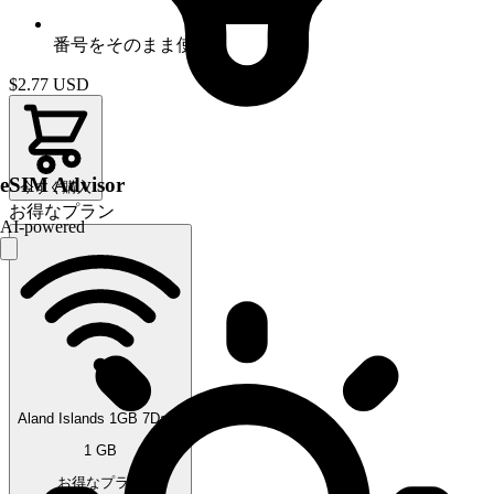
番号をそのまま使用
$2.77
USD
eSIM Advisor
今すぐ購入
お得なプラン
AI-powered
Aland Islands 1GB 7Days
1 GB
お得なプラン