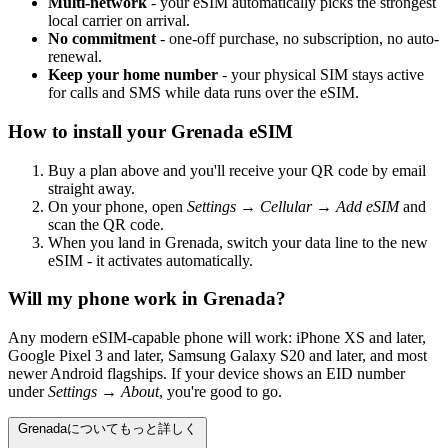
Multi-network
- your eSIM automatically picks the strongest
local carrier on arrival.
No commitment
- one-off purchase, no subscription, no auto-
renewal.
Keep your home number
- your physical SIM stays active
for calls and SMS while data runs over the eSIM.
How to install your Grenada eSIM
Buy a plan above and you'll receive your QR code by email
straight away.
On your phone, open
Settings → Cellular → Add eSIM
and
scan the QR code.
When you land in Grenada, switch your data line to the new
eSIM - it activates automatically.
Will my phone work in Grenada?
Any modern eSIM-capable phone will work: iPhone XS and later,
Google Pixel 3 and later, Samsung Galaxy S20 and later, and most
newer Android flagships. If your device shows an EID number
under
Settings → About
, you're good to go.
Grenadaについてもっと詳しく