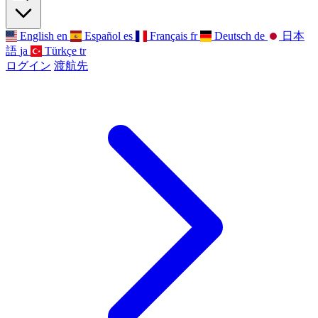
English
en
Español
es
Français
fr
Deutsch
de
日本
語
ja
Türkçe
tr
ログイン
渡航先