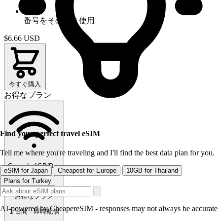
番号をそのまま使用
$6.66
USD
今すぐ購入
お得なプラン
Find your perfect travel eSIM
Tell me where you're traveling and I'll find the best data plan for you.
Grenada 1GB/Day
eSIM for Japan
Cheapest for Europe
10GB for Thailand
無制限
Plans for Turkey
お得なプラン
AI-powered by CheapereSIM - responses may not always be accurate
1 日間 · 即時配信