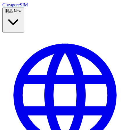
Cheaper
eSIM
製品
New