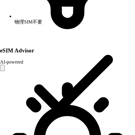
物理SIM不要
eSIM Advisor
AI-powered