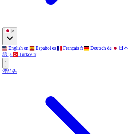
ja
English
en
Español
es
Français
fr
Deutsch
de
日本
語
ja
Türkçe
tr
渡航先