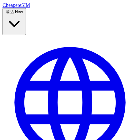
Cheaper
eSIM
製品
New