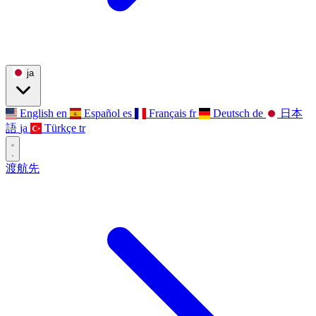
ja
English
en
Español
es
Français
fr
Deutsch
de
日本
語
ja
Türkçe
tr
渡航先