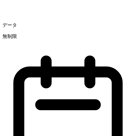
データ
無制限