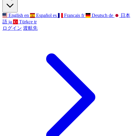
English
en
Español
es
Français
fr
Deutsch
de
日本
語
ja
Türkçe
tr
ログイン
渡航先