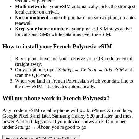
seconds of payment.
Multi-network
- your eSIM automatically picks the strongest
local carrier on arrival.
No commitment
- one-off purchase, no subscription, no auto-
renewal.
Keep your home number
- your physical SIM stays active
for calls and SMS while data runs over the eSIM.
How to install your French Polynesia eSIM
Buy a plan above and you'll receive your QR code by email
straight away.
On your phone, open
Settings → Cellular → Add eSIM
and
scan the QR code.
When you land in French Polynesia, switch your data line to
the new eSIM - it activates automatically.
Will my phone work in French Polynesia?
Any modern eSIM-capable phone will work: iPhone XS and later,
Google Pixel 3 and later, Samsung Galaxy S20 and later, and most
newer Android flagships. If your device shows an EID number
under
Settings → About
, you're good to go.
French Polynesiaについてもっと詳しく