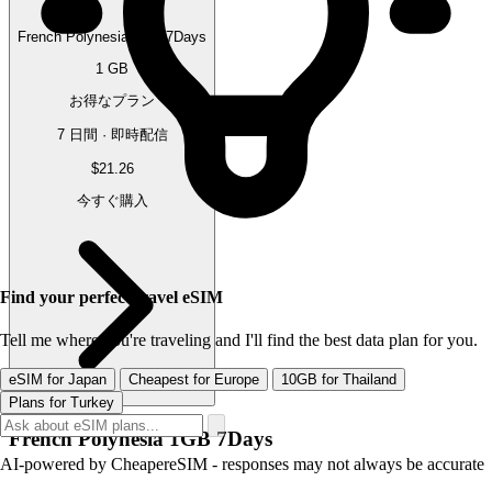
French Polynesia 1GB 7Days
1 GB
お得なプラン
7 日間 · 即時配信
$21.26
今すぐ購入
Find your perfect travel eSIM
Tell me where you're traveling and I'll find the best data plan for you.
eSIM for Japan
Cheapest for Europe
10GB for Thailand
Plans for Turkey
French Polynesia 1GB 7Days
AI-powered by CheapereSIM - responses may not always be accurate