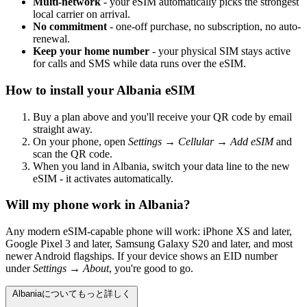
Multi-network
- your eSIM automatically picks the strongest
local carrier on arrival.
No commitment
- one-off purchase, no subscription, no auto-
renewal.
Keep your home number
- your physical SIM stays active
for calls and SMS while data runs over the eSIM.
How to install your Albania eSIM
Buy a plan above and you'll receive your QR code by email
straight away.
On your phone, open
Settings → Cellular → Add eSIM
and
scan the QR code.
When you land in Albania, switch your data line to the new
eSIM - it activates automatically.
Will my phone work in Albania?
Any modern eSIM-capable phone will work: iPhone XS and later,
Google Pixel 3 and later, Samsung Galaxy S20 and later, and most
newer Android flagships. If your device shows an EID number
under
Settings → About
, you're good to go.
Albaniaについてもっと詳しく