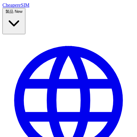
Cheaper
eSIM
製品
New