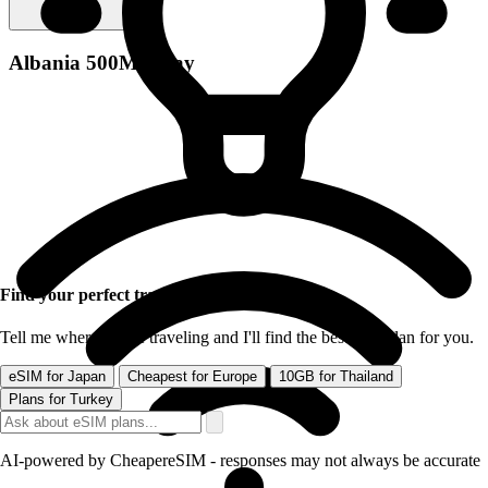
Albania 500MB/Day
Find your perfect travel eSIM
Tell me where you're traveling and I'll find the best data plan for you.
eSIM for Japan
Cheapest for Europe
10GB for Thailand
Plans for Turkey
AI-powered by CheapereSIM - responses may not always be accurate