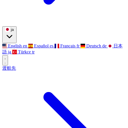
ja
English
en
Español
es
Français
fr
Deutsch
de
日本
語
ja
Türkçe
tr
渡航先