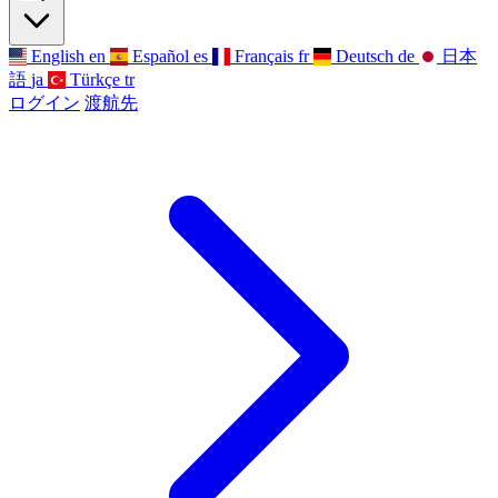
English
en
Español
es
Français
fr
Deutsch
de
日本
語
ja
Türkçe
tr
ログイン
渡航先