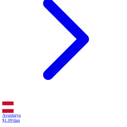
Avusturya
$1.09'dan