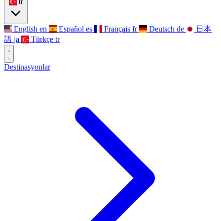
tr
English
en
Español
es
Français
fr
Deutsch
de
日本
語
ja
Türkçe
tr
Destinasyonlar