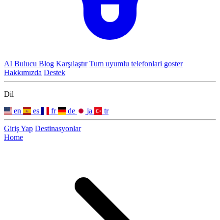
AI Bulucu
Blog
Karşılaştır
Tum uyumlu telefonlari goster
Hakkımızda
Destek
Dil
en
es
fr
de
ja
tr
Giriş Yap
Destinasyonlar
Home