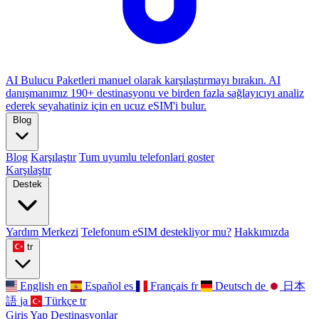
AI Bulucu
Paketleri manuel olarak karşılaştırmayı bırakın. AI
danışmanımız 190+ destinasyonu ve birden fazla sağlayıcıyı analiz
ederek seyahatiniz için en ucuz eSIM'i bulur.
Blog
Blog
Karşılaştır
Tum uyumlu telefonlari goster
Karşılaştır
Destek
Yardım Merkezi
Telefonum eSIM destekliyor mu?
Hakkımızda
tr
English
en
Español
es
Français
fr
Deutsch
de
日本
語
ja
Türkçe
tr
Giriş Yap
Destinasyonlar