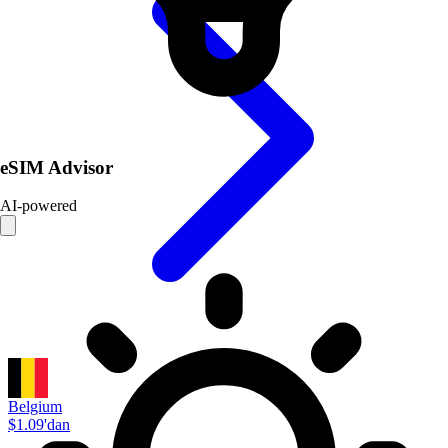
eSIM Advisor
AI-powered
Belgium
$1.09'dan