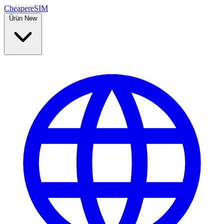
Cheaper
eSIM
Ürün
New