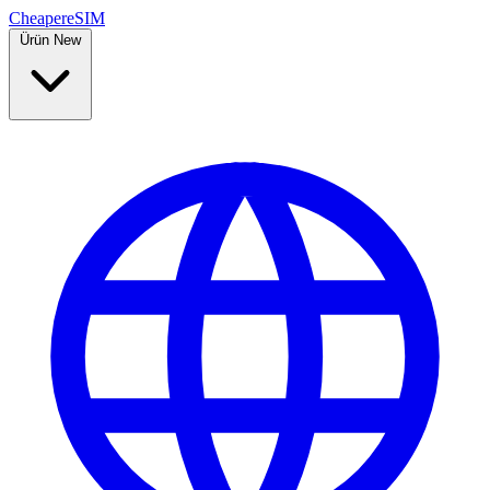
Cheaper
eSIM
Ürün
New