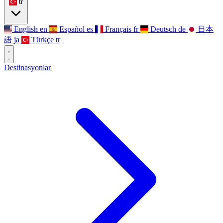
tr
English
en
Español
es
Français
fr
Deutsch
de
日本
語
ja
Türkçe
tr
Destinasyonlar