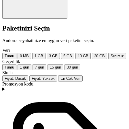
Paketinizi Seçin
Andorra seyahatinize en uygun veri paketini seçin.
Veri
Tumu
0 MB
1 GB
3 GB
5 GB
10 GB
20 GB
Sınırsız
Geçerlilik
Tumu
1 gün
7 gün
15 gün
30 gün
Sirala
Fiyat: Dusuk
Fiyat: Yuksek
En Cok Veri
Promosyon kodu