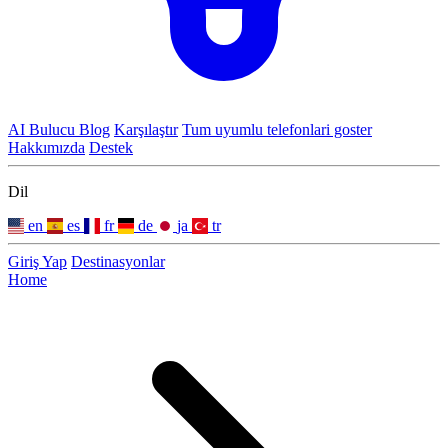
AI Bulucu
Blog
Karşılaştır
Tum uyumlu telefonlari goster
Hakkımızda
Destek
Dil
en
es
fr
de
ja
tr
Giriş Yap
Destinasyonlar
Home