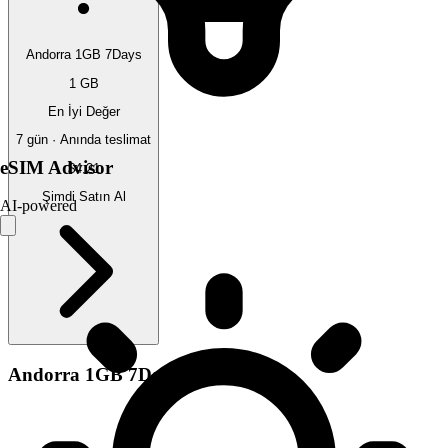
Andorra 1GB 7Days
1 GB
En İyi Değer
7 gün · Anında teslimat
eSIM Advisor
$4.21
Şimdi Satın Al
AI-powered
Andorra 1GB 7Days