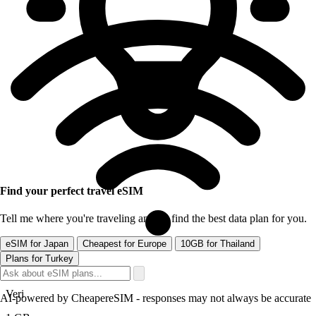
Find your perfect travel eSIM
Tell me where you're traveling and I'll find the best data plan for you.
eSIM for Japan
Cheapest for Europe
10GB for Thailand
Plans for Turkey
Veri
AI-powered by CheapereSIM - responses may not always be accurate