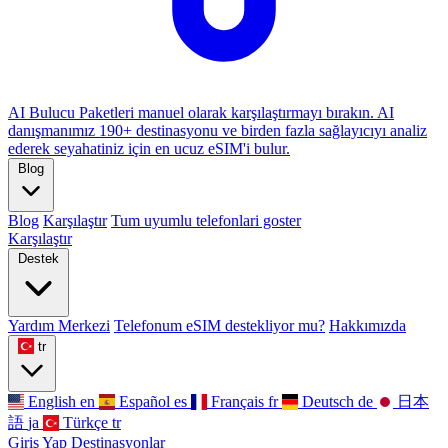
AI Bulucu
Paketleri manuel olarak karşılaştırmayı bırakın. AI
danışmanımız 190+ destinasyonu ve birden fazla sağlayıcıyı analiz
ederek seyahatiniz için en ucuz eSIM'i bulur.
Blog
Blog
Karşılaştır
Tum uyumlu telefonlari goster
Karşılaştır
Destek
Yardım Merkezi
Telefonum eSIM destekliyor mu?
Hakkımızda
tr
English
en
Español
es
Français
fr
Deutsch
de
日本
語
ja
Türkçe
tr
Giriş Yap
Destinasyonlar