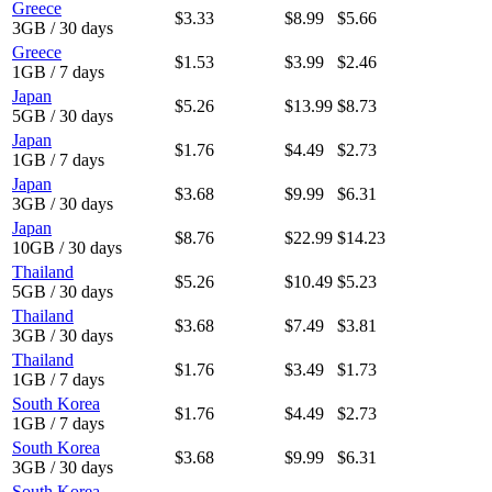
Greece
$3.33
$8.99
$5.66
3GB / 30 days
Greece
$1.53
$3.99
$2.46
1GB / 7 days
Japan
$5.26
$13.99
$8.73
5GB / 30 days
Japan
$1.76
$4.49
$2.73
1GB / 7 days
Japan
$3.68
$9.99
$6.31
3GB / 30 days
Japan
$8.76
$22.99
$14.23
10GB / 30 days
Thailand
$5.26
$10.49
$5.23
5GB / 30 days
Thailand
$3.68
$7.49
$3.81
3GB / 30 days
Thailand
$1.76
$3.49
$1.73
1GB / 7 days
South Korea
$1.76
$4.49
$2.73
1GB / 7 days
South Korea
$3.68
$9.99
$6.31
3GB / 30 days
South Korea