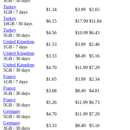
3GB / 30 days
Turkey
$1.34
$3.99
$2.65
1GB / 7 days
Turkey
$6.15
$17.99
$11.84
10GB / 30 days
Turkey
$4.56
$10.99
$6.43
5GB / 30 days
United Kingdom
$1.53
$3.99
$2.46
1GB / 7 days
United Kingdom
$3.33
$8.49
$5.16
3GB / 30 days
United Kingdom
$4.70
$11.99
$7.29
5GB / 30 days
France
$1.65
$3.99
$2.34
1GB / 7 days
France
$3.68
$8.49
$4.81
3GB / 30 days
France
$5.26
$11.99
$6.73
5GB / 30 days
Germany
$4.70
$11.99
$7.29
5GB / 30 days
Germany
$3.33
$8.49
$5.16
3GB / 30 days