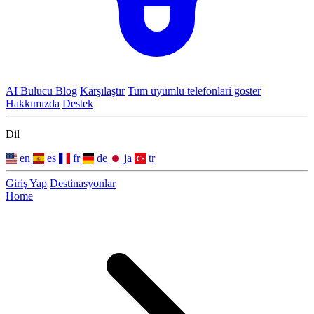
AI Bulucu
Blog
Karşılaştır
Tum uyumlu telefonlari goster
Hakkımızda
Destek
Dil
en
es
fr
de
ja
tr
Giriş Yap
Destinasyonlar
Home