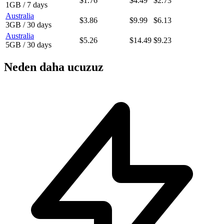
$1.76
$4.49
$2.73
1GB / 7 days
Australia
$3.86
$9.99
$6.13
3GB / 30 days
Australia
$5.26
$14.49
$9.23
5GB / 30 days
Neden daha ucuzuz