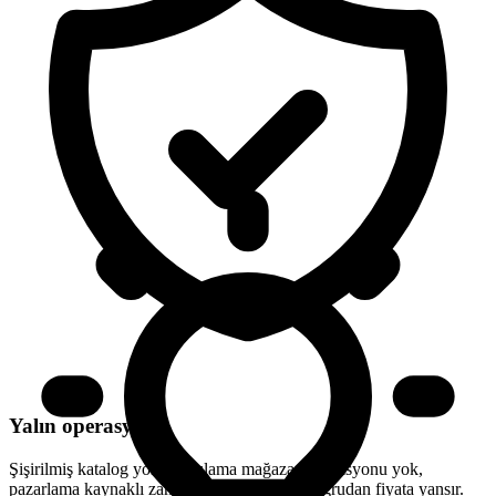
Yalın operasyon
Şişirilmiş katalog yok, uygulama mağazası komisyonu yok,
pazarlama kaynaklı zam yok. Her tasarruf doğrudan fiyata yansır.