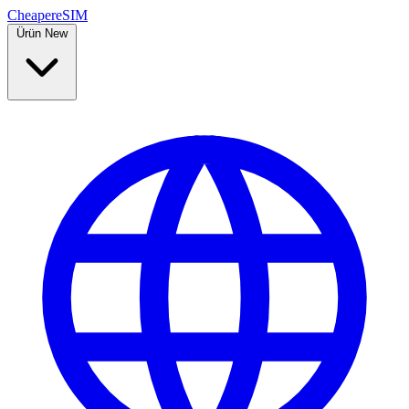
Cheaper
eSIM
Ürün
New