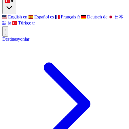
tr
English
en
Español
es
Français
fr
Deutsch
de
日本
語
ja
Türkçe
tr
Destinasyonlar