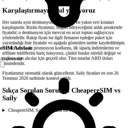
Karşılaştırmayı nasıl yapıyoruz
Her satırda aynı destinasyon ve birbirine en yakın veri kotaları
karşılaştırılır. Bizim fiyatımız, bugün ödeyeceğiniz anlık perakende
fiyatıdır; o destinasyon için mevcut en ucuz toptan sağlayıcıya
yönlendirilir. Rakip fiyatı ise ilgili firmanın eşdeğer paket için
yayımladığı liste fiyatıdır ve aşağıda gösterilen tarihte kaydedilmiştir.
eSIM Advisor
Her iki tarafta da promosyon kodlarını, ilk sipariş indirimlerini ve
affiliate tekliflerini hariç tutuyoruz, çünkü bunlar sürekli değişir ve
nadiren tüm alıcılar için geçerli olur. Tüm tutarlar ABD doları
AI-powered
cinsindendir.
Fiyatlarımız otomatik olarak güncellenir. Saily fiyatları en son 26
Temmuz 2026 tarihinde kontrol edildi.
Sıkça Sorulan Sorular: CheapereSIM vs
Saily
CheapereSIM, Saily'den daha mı ucuz?