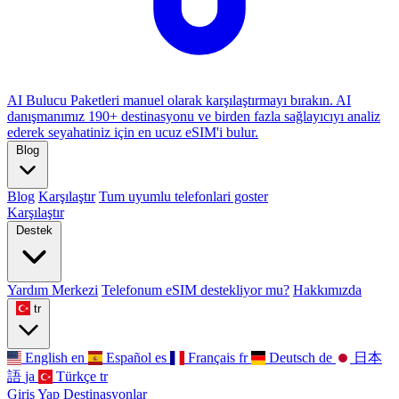
AI Bulucu
Paketleri manuel olarak karşılaştırmayı bırakın. AI
danışmanımız 190+ destinasyonu ve birden fazla sağlayıcıyı analiz
ederek seyahatiniz için en ucuz eSIM'i bulur.
Blog
Blog
Karşılaştır
Tum uyumlu telefonlari goster
Karşılaştır
Destek
Yardım Merkezi
Telefonum eSIM destekliyor mu?
Hakkımızda
tr
English
en
Español
es
Français
fr
Deutsch
de
日本
語
ja
Türkçe
tr
Giriş Yap
Destinasyonlar