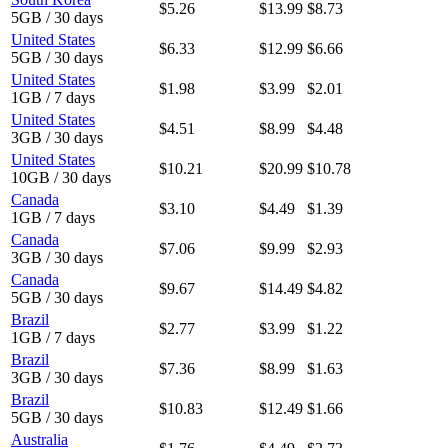
$5.26
$13.99
$8.73
5GB / 30 days
United States
$6.33
$12.99
$6.66
5GB / 30 days
United States
$1.98
$3.99
$2.01
1GB / 7 days
United States
$4.51
$8.99
$4.48
3GB / 30 days
United States
$10.21
$20.99
$10.78
10GB / 30 days
Canada
$3.10
$4.49
$1.39
1GB / 7 days
Canada
$7.06
$9.99
$2.93
3GB / 30 days
Canada
$9.67
$14.49
$4.82
5GB / 30 days
Brazil
$2.77
$3.99
$1.22
1GB / 7 days
Brazil
$7.36
$8.99
$1.63
3GB / 30 days
Brazil
$10.83
$12.49
$1.66
5GB / 30 days
Australia