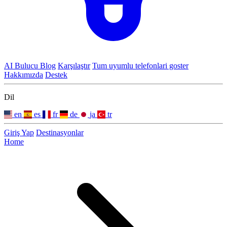
AI Bulucu
Blog
Karşılaştır
Tum uyumlu telefonlari goster
Hakkımızda
Destek
Dil
en
es
fr
de
ja
tr
Giriş Yap
Destinasyonlar
Home