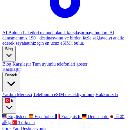
AI Bulucu
Paketleri manuel olarak karşılaştırmayı bırakın. AI
danışmanımız 190+ destinasyonu ve birden fazla sağlayıcıyı analiz
ederek seyahatiniz için en ucuz eSIM'i bulur.
Blog
Blog
Karşılaştır
Tum uyumlu telefonlari goster
Karşılaştır
Destek
Yardım Merkezi
Telefonum eSIM destekliyor mu?
Hakkımızda
tr
English
en
Español
es
Français
fr
Deutsch
de
日本
語
ja
Türkçe
tr
Giriş Yap
Destinasyonlar