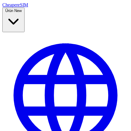
Cheaper
eSIM
Ürün
New