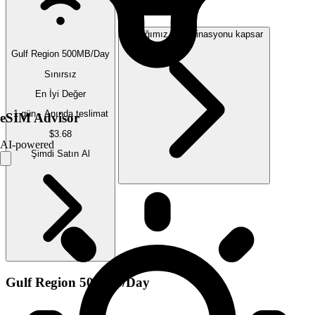
Sattığımız 6 destinasyonu kapsar
Gulf Region 500MB/Day
Sınırsız
En İyi Değer
1 gün · Anında teslimat
eSIM Advisor
$3.68
AI-powered
Şimdi Satın Al
Gulf Region 500MB/Day