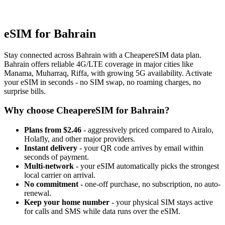
eSIM for Bahrain
Stay connected across Bahrain with a CheapereSIM data plan.
Bahrain offers reliable 4G/LTE coverage in major cities like
Manama, Muharraq, Riffa, with growing 5G availability. Activate
your eSIM in seconds - no SIM swap, no roaming charges, no
surprise bills.
Why choose CheapereSIM for Bahrain?
Plans from $2.46
- aggressively priced compared to Airalo,
Holafly, and other major providers.
Instant delivery
- your QR code arrives by email within
seconds of payment.
Multi-network
- your eSIM automatically picks the strongest
local carrier on arrival.
No commitment
- one-off purchase, no subscription, no auto-
renewal.
Keep your home number
- your physical SIM stays active
for calls and SMS while data runs over the eSIM.