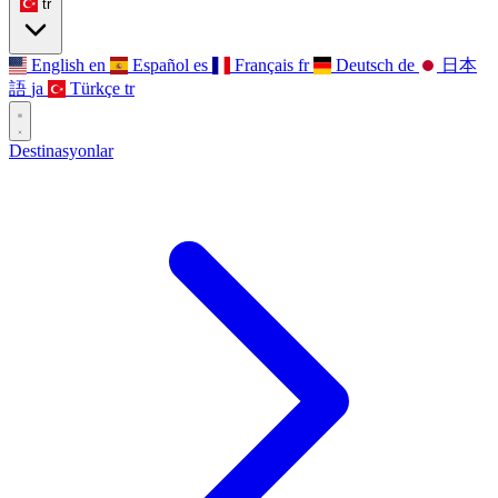
tr
English
en
Español
es
Français
fr
Deutsch
de
日本
語
ja
Türkçe
tr
Destinasyonlar