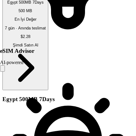
Egypt 500MB 7Days
500 MB
En İyi Değer
7 gün · Anında teslimat
$2.28
Şimdi Satın Al
eSIM Advisor
AI-powered
Egypt 500MB 7Days