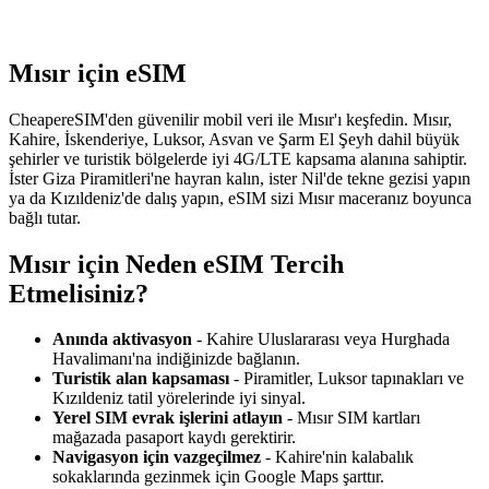
Mısır için eSIM
CheapereSIM'den güvenilir mobil veri ile Mısır'ı keşfedin. Mısır,
Kahire, İskenderiye, Luksor, Asvan ve Şarm El Şeyh dahil büyük
şehirler ve turistik bölgelerde iyi 4G/LTE kapsama alanına sahiptir.
İster Giza Piramitleri'ne hayran kalın, ister Nil'de tekne gezisi yapın
ya da Kızıldeniz'de dalış yapın, eSIM sizi Mısır maceranız boyunca
bağlı tutar.
Mısır için Neden eSIM Tercih
Etmelisiniz?
Anında aktivasyon
- Kahire Uluslararası veya Hurghada
Havalimanı'na indiğinizde bağlanın.
Turistik alan kapsaması
- Piramitler, Luksor tapınakları ve
Kızıldeniz tatil yörelerinde iyi sinyal.
Yerel SIM evrak işlerini atlayın
- Mısır SIM kartları
mağazada pasaport kaydı gerektirir.
Navigasyon için vazgeçilmez
- Kahire'nin kalabalık
sokaklarında gezinmek için Google Maps şarttır.