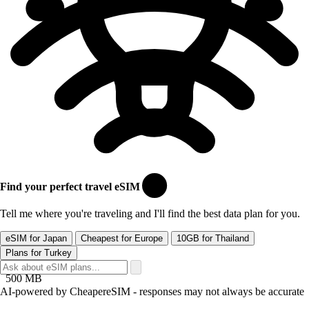
Find your perfect travel eSIM
Tell me where you're traveling and I'll find the best data plan for you.
eSIM for Japan
Cheapest for Europe
10GB for Thailand
Plans for Turkey
Veri
500 MB
AI-powered by CheapereSIM - responses may not always be accurate