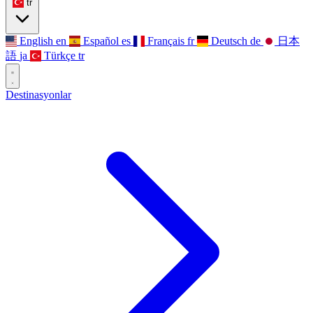
tr
English
en
Español
es
Français
fr
Deutsch
de
日本
語
ja
Türkçe
tr
Destinasyonlar