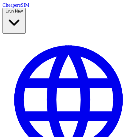
Cheaper
eSIM
Ürün
New