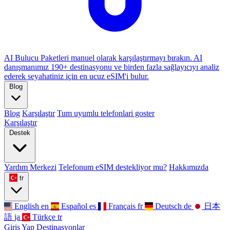
AI Bulucu
Paketleri manuel olarak karşılaştırmayı bırakın. AI
danışmanımız 190+ destinasyonu ve birden fazla sağlayıcıyı analiz
ederek seyahatiniz için en ucuz eSIM'i bulur.
Blog
Blog
Karşılaştır
Tum uyumlu telefonlari goster
Karşılaştır
Destek
Yardım Merkezi
Telefonum eSIM destekliyor mu?
Hakkımızda
tr
English
en
Español
es
Français
fr
Deutsch
de
日本
語
ja
Türkçe
tr
Giriş Yap
Destinasyonlar