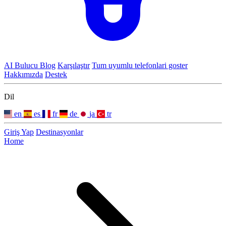
AI Bulucu
Blog
Karşılaştır
Tum uyumlu telefonlari goster
Hakkımızda
Destek
Dil
en
es
fr
de
ja
tr
Giriş Yap
Destinasyonlar
Home