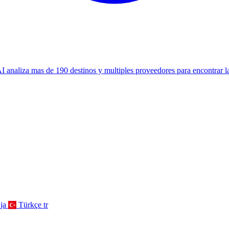
analiza mas de 190 destinos y multiples proveedores para encontrar la
ja
Türkçe
tr