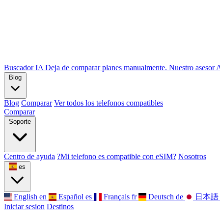
Buscador IA
Deja de comparar planes manualmente. Nuestro asesor AI 
Blog
Blog
Comparar
Ver todos los telefonos compatibles
Comparar
Soporte
Centro de ayuda
?Mi telefono es compatible con eSIM?
Nosotros
es
English
en
Español
es
Français
fr
Deutsch
de
日本語
Iniciar sesion
Destinos