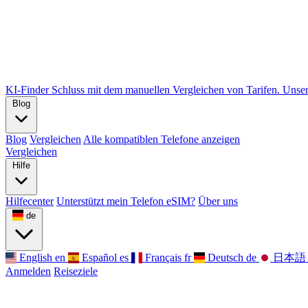
KI-Finder
Schluss mit dem manuellen Vergleichen von Tarifen. Unser 
Blog
Blog
Vergleichen
Alle kompatiblen Telefone anzeigen
Vergleichen
Hilfe
Hilfecenter
Unterstützt mein Telefon eSIM?
Über uns
de
English
en
Español
es
Français
fr
Deutsch
de
日本語
Anmelden
Reiseziele