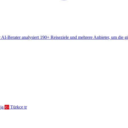
AI-Berater analysiert 190+ Reiseziele und mehrere Anbieter, um die gü
ja
Türkçe
tr