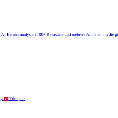
AI-Berater analysiert 190+ Reiseziele und mehrere Anbieter, um die gü
ja
Türkçe
tr