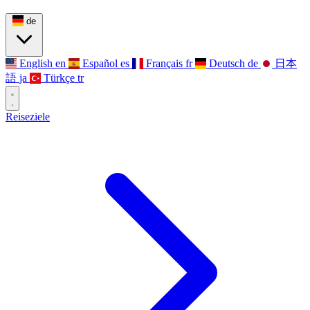
de
English
en
Español
es
Français
fr
Deutsch
de
日本
語
ja
Türkçe
tr
Reiseziele