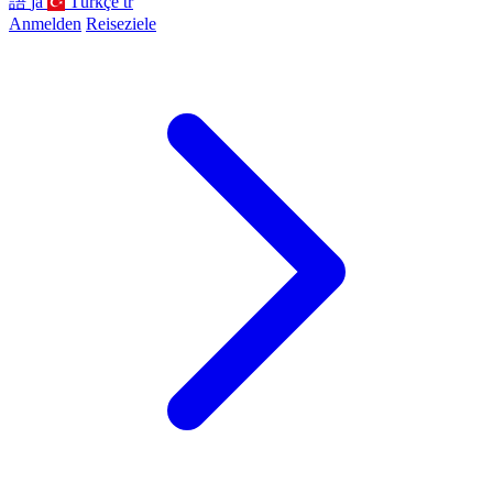
語
ja
Türkçe
tr
Anmelden
Reiseziele