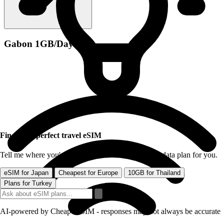
Gabon 1GB/Day
Find your perfect travel eSIM
Tell me where you're traveling and I'll find the best data plan for you.
eSIM for Japan
Cheapest for Europe
10GB for Thailand
Plans for Turkey
AI-powered by CheapereSIM - responses may not always be accurate