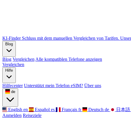
KI-Finder
Schluss mit dem manuellen Vergleichen von Tarifen. Unser 
Blog
Blog
Vergleichen
Alle kompatiblen Telefone anzeigen
Vergleichen
Hilfe
Hilfecenter
Unterstützt mein Telefon eSIM?
Über uns
de
English
en
Español
es
Français
fr
Deutsch
de
日本語
Anmelden
Reiseziele