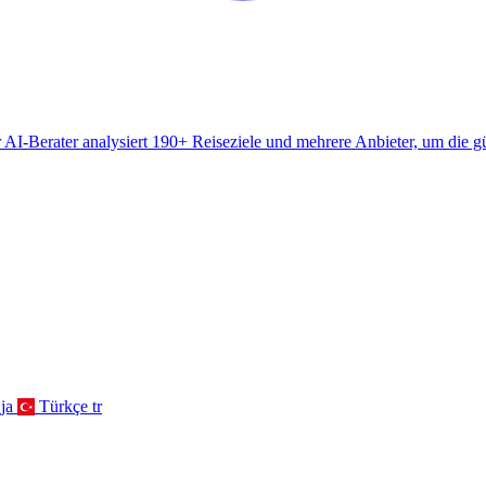
AI-Berater analysiert 190+ Reiseziele und mehrere Anbieter, um die gü
ja
Türkçe
tr