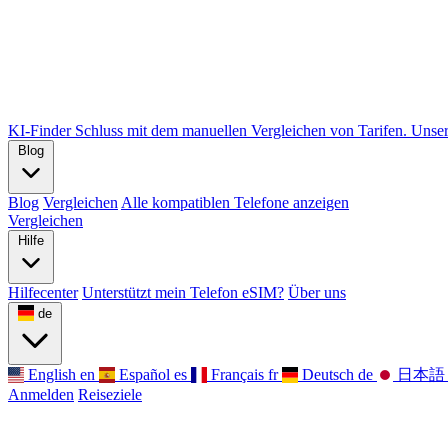
KI-Finder
Schluss mit dem manuellen Vergleichen von Tarifen. Unser 
Blog
Blog
Vergleichen
Alle kompatiblen Telefone anzeigen
Vergleichen
Hilfe
Hilfecenter
Unterstützt mein Telefon eSIM?
Über uns
de
English
en
Español
es
Français
fr
Deutsch
de
日本語
Anmelden
Reiseziele