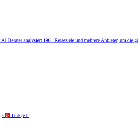
AI-Berater analysiert 190+ Reiseziele und mehrere Anbieter, um die gü
ja
Türkçe
tr