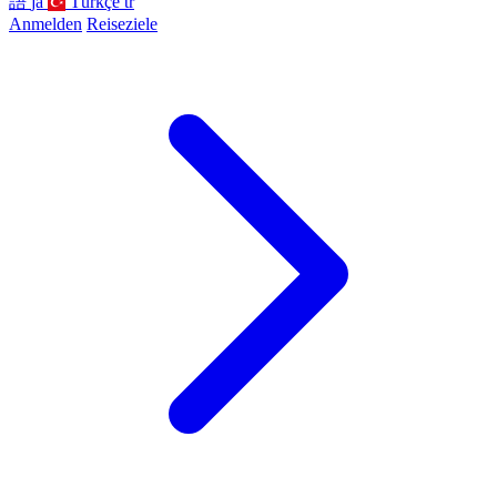
語
ja
Türkçe
tr
Anmelden
Reiseziele