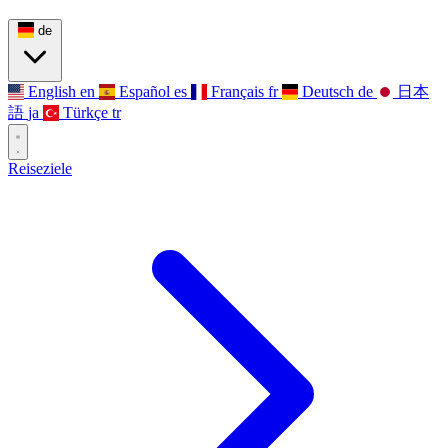
de
English
en
Español
es
Français
fr
Deutsch
de
日本
語
ja
Türkçe
tr
Reiseziele