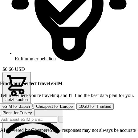
Rufnummer behalten
$6.66
USD
Find your perfect travel eSIM
Tell me where you're traveling and I'll find the best data plan for you.
Jetzt kaufen
Bestes Angebot
eSIM for Japan
Cheapest for Europe
10GB for Thailand
Plans for Turkey
AI-powered by CheapereSIM - responses may not always be accurate