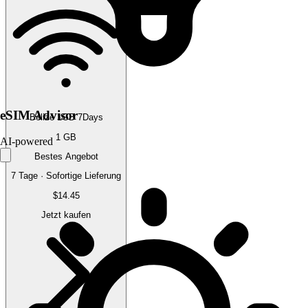
eSIM Advisor
Belize 1GB 7Days
1 GB
AI-powered
Bestes Angebot
7 Tage · Sofortige Lieferung
$14.45
Jetzt kaufen