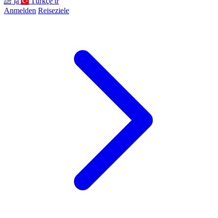
語
ja
Türkçe
tr
Anmelden
Reiseziele