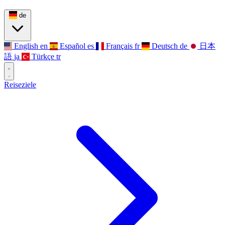
de
English
en
Español
es
Français
fr
Deutsch
de
日本
語
ja
Türkçe
tr
Reiseziele