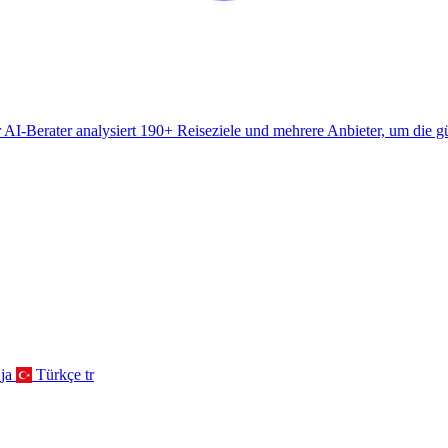
AI-Berater analysiert 190+ Reiseziele und mehrere Anbieter, um die gü
ja
Türkçe
tr