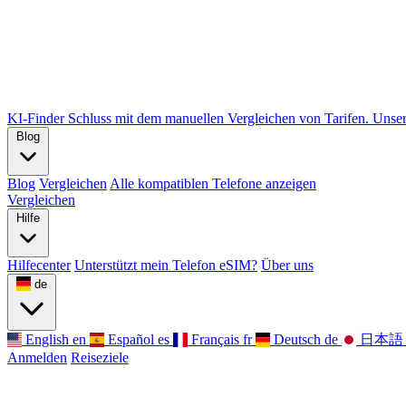
KI-Finder
Schluss mit dem manuellen Vergleichen von Tarifen. Unser 
Blog
Blog
Vergleichen
Alle kompatiblen Telefone anzeigen
Vergleichen
Hilfe
Hilfecenter
Unterstützt mein Telefon eSIM?
Über uns
de
English
en
Español
es
Français
fr
Deutsch
de
日本語
Anmelden
Reiseziele